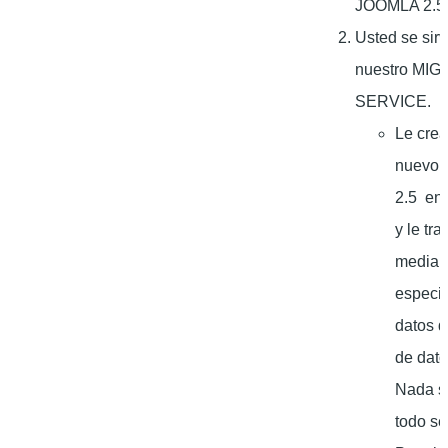
JOOMLA 2.5
Usted se sir
nuestro MI
SERVICE.
Le cre
nuevo
2.5 en 
y le tr
median
especia
datos 
de dato
Nada se
todo se