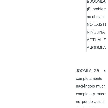
a JOOMLA 2
¡El problema
no obstante
NO EXISTE
NINGUNA
ACTUALIZ
A JOOMLA 2
JOOMLA 2.5 se 
completamente 
haciéndolo mucho
completo y más s
no puede actualiz