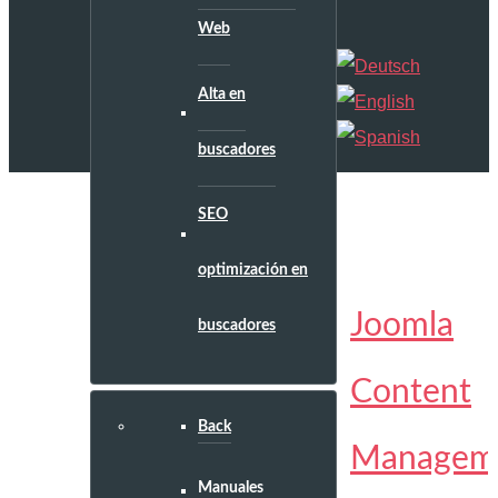
Web
Alta en
buscadores
SEO
optimización en
Joomla
buscadores
Content
Back
Managem
Manuales