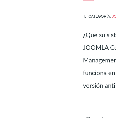
CATEGORÍA:
JO
¿Que su sis
JOOMLA Co
Management
funciona en 
versión anti