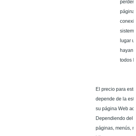
perder
página!
conexi
sistema
lugar u
hayan 
todos l
El precio para este
depende de la estr
su página Web act
Dependiendo del 
páginas, menús, m