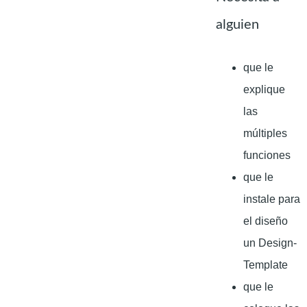
alguien
que le
explique
las
múltiples
funciones
que le
instale para
el diseño
un Design-
Template
que le