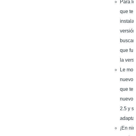
Para l
que ten
instala
versión 
buscam
que fu
la versi
Le mon
nuevo e
que ten
nuevo
2.5 y se
adapta
¡En ni