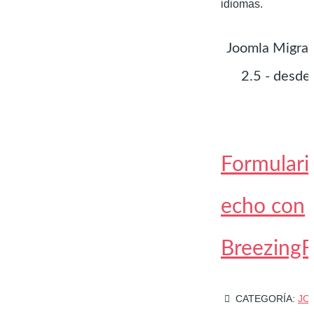
idiomas.
Joomla Migrat
2.5 - desde
Formulari
echo con
Breezing
CATEGORÍA:
JO